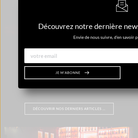
MONZU 2
Découvrez notre dernière newsl
Envie de nous suivre, d'en savoir
VOIR TOUS LES PROJETS
JE M'ABONNE
DÉCOUVRIR NOS DERNIERS ARTICLES ...