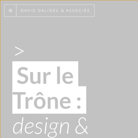
>
 Sur le 
Trône : 
design & 